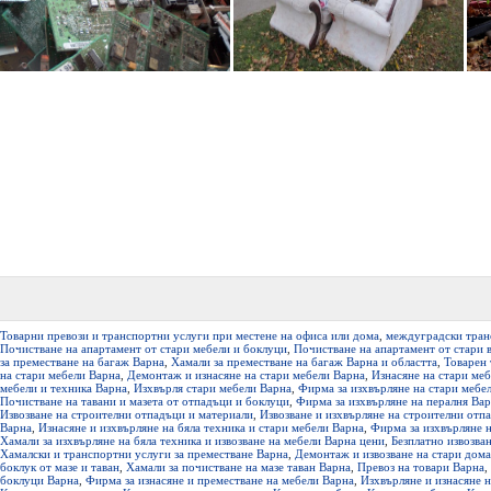
Товарни превози и транспортни услуги при местене на офиса или дома
,
междуградски транс
Почистване на апартамент от стари мебели и боклуци
,
Почистване на апартамент от стари 
за преместване на багаж Варна
,
Хамали за преместване на багаж Варна и областта
,
Товарен 
на стари мебели Варна
,
Демонтаж и изнасяне на стари мебели Варна
,
Изнасяне на стари ме
мебели и техника Варна
,
Изхвърля стари мебели Варна
,
Фирма за изхвърляне на стари мебе
Почистване на тавани и мазета от отпадъци и боклуци
,
Фирма за изхвърляне на пералня Ва
Извозване на строителни отпадъци и материали
,
Извозване и изхвърляне на строителни отп
Варна
,
Изнасяне и изхвърляне на бяла техника и стари мебели Варна
,
Фирма за изхвърляне н
Хамали за изхвърляне на бяла техника и извозване на мебели Варна цени
,
Безплатно извозва
Хамалски и транспортни услуги за преместване Варна
,
Демонтаж и извозване на стари дом
боклук от мазе и таван
,
Хамали за почистване на мазе таван Варна
,
Превоз на товари Варна
,
боклуци Варна
,
Фирма за изнасяне и преместване на мебели Варна
,
Изхвърляне и изнасяне 