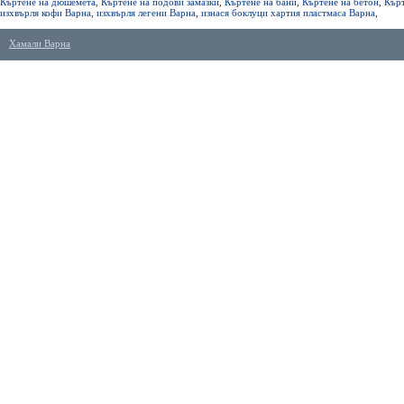
Къртене на дюшемета
,
Къртене на подови замазки
,
Къртене на бани
,
Къртене на бетон
,
Кърт
изхвърля кофи Варна
,
изхвърля легени Варна
,
изнася боклуци хартия пластмаса Варна
,
Хамали Варна