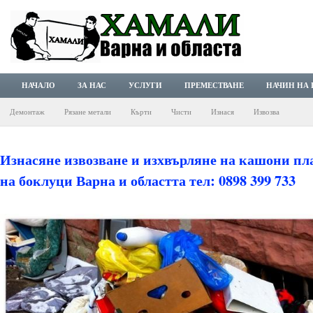
НАЧАЛО
ЗА НАС
УСЛУГИ
ПРЕМЕСТВАНЕ
НАЧИН НА
Демонтаж
Рязане метали
Кърти
Чисти
Изнася
Извозва
Изнасяне извозване и изхвърляне на кашони пл
на боклуци Варна и областта тел: 0898 399 733