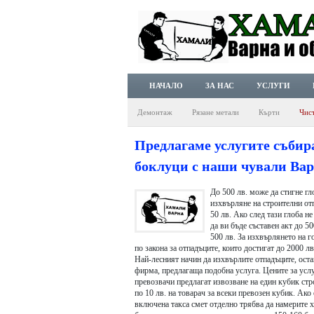
НАЧАЛО
ЗА НАС
УСЛУГИ
Демонтаж
Рязане метали
Кърти
Чис
Предлагаме услугите събир
боклуци с наши чували Варн
До 500 лв. може да стигне гл
изхвърляне на строителни от
50 лв. Ако след тази глоба н
да ви бъде съставен акт до 5
500 лв. За изхвърлянето на г
по закона за отпадъците, които достигат до 2000 лв
Най-лесният начин да изхвърлите отпадъците, оста
фирма, предлагаща подобна услуга. Цените за услу
превозвачи предлагат извозване на един кубик стр
по 10 лв. на товарач за всеки превозен кубик. Ако 
включена такса смет отделно трябва да намерите ха