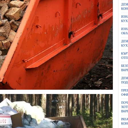
ДЕМ
КОН
ИЗН
КУХ
ИЗН
ОБЛ
ДЕМ
КУХ
КЪР
ОТП
БЕЗ
ВАР
ДЕМ
ПОД
ПРЕ
ОФИ
ПОЧ
ХОТ
ВАР
РЯЗ
КОН