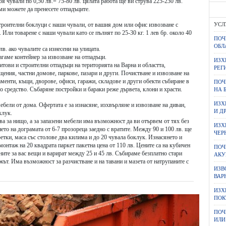
я чували по 0,50 лв.= 75-80 лв. цялата работа ще ви струва 225-230 лв.
ами можете да пренесете отпадъците.
строителни боклуци с наши чували, от вашия дом или офис извозване с
УСЛ
. Или товарене с наши чували като се пълнят по 25-30 кг. 1 лев бр. около 40
ПОЧ
ОБЛ
в. ако чувалите са изнесени на улицата.
агаме контейнер за извозване на отпадъци.
ИЗХ
итови и строителни отпадъци на територията на Варна и областта,
РЕГ
ения, частни домове, паркове, пазари и други. Почистване и извозване на
аменти, къщи, дворове, офиси, гаражи, складове и други обекти събиране в
ПОЧ
но средство. Събаряне постройки и бараки реже дървета, клони и храсти.
НА 
ИЗХ
ебели от дома. Офертата е за изнасяне, изхвърляне и извозване на диван,
И Д
клук.
ава за нищо, а за запазени мебели има възможност да ви отървем от тях без
ИЗХ
нето на дограмата от 6-7 прозореца заедно с вратите. Между 90 и 100 лв. ще
ЧЕР
ретки, маса със столове два килима и до 20 чувала боклук. Изнасянето и
монтаж на 20 квадрата паркет пакетна цена от 110 лв. Цените са на кубичен
ПОЧ
ните за вас вещи и варират между 25 и 45 лв. Събираме безплатно стари
АКУ
ът. Има възможност за разчистване и на тавани и мазета от натрупаните с
ИЗВ
ВАР
ИЗХ
ПОК
ПОЧ
ИЛИ