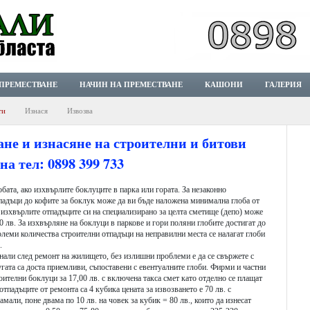
ПРЕМЕСТВАНЕ
НАЧИН НА ПРЕМЕСТВАНЕ
КАШОНИ
ГАЛЕРИЯ
ти
Изнася
Извозва
ане и изнасяне на строителни и битови
а тел: 0898 399 733
обата, ако изхвърлите боклуците в парка или гората. За незаконно
падъци до кофите за боклук може да ви бъде наложена минимална глоба от
е изхвърлите отпадъците си на специализирано за целта сметище (депо) може
00 лв. За изхвърляне на боклуци в паркове и гори поляни глобите достигат до
олеми количества строителни отпадъци на неправилни места се налагат глоби
.
нали след ремонт на жилището, без излишни проблеми е да се свържете с
гата са доста приемливи, съпоставени с евентуалните глоби. Фирми и частни
оителни боклуци за 17,00 лв. с включена такса смет като отделно се плащат
отпадъците от ремонта са 4 кубика цената за извозването е 70 лв. с
мали, поне двама по 10 лв. на човек за кубик = 80 лв., които да изнесат