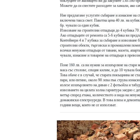
боклуците от жилището ви да закупите 150-160 бро
Можете да си спестите разходите за хамали, ако с
Ние предлагаме услугите събиране и изнасяне на 
включена такса смет. Пакетна цена 40 лв. на кубик
бр. чували са един кубик.
Извозване на строителни отпадъци до 4 кубика 70 л
Ако отпадъците от ремонта са 5-6 кубика ви предл
Контейнери 4 и 7 кубика за събиране и извозване б
строителни обекти, търговски и промишлени помещ
всички ненужни отпадъци от тавани, мазета, апарт
чували, изнасяне и товарене на отпадъци в превоз
Поне 160 лв. са ви нужни за изхвърляне на стари м
маса със столове, секция килим, и до 10 чувала бо
Това обаче е в случай, че старата покъщнина не ст
пари, или евтино, около 90 лева пък струва изнася
излезе изхвърлянето на диван с 2 фотьойла и табу
извозването на цялата холна гарнитура заедно с де
метър според етажа, количеството и вида на ненуж
домакински електроуреди. В това влиза и демонтаж
години вещи, които не се използват.