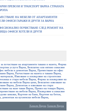
АРНИ ПРЕВОЗИ И ТРАНСПОРТ ВАРНА СТРАНАТА
ВРОПА
МЕСТВАНЕ НА МЕБЕЛИ ОТ АПАРТАМЕНТИ
ЕЛИ ОФИСИ ГАРАЖИ И ДРУГИ ЗА ВАРНА
ФЕСИОНАЛНО ПОЧИСТВАНЕ СЛЕД РЕМОНТ НА
ИЩА ОФИСИ ХОТЕЛИ И ДРУГИ
за почистване на апартаменти тавани и мазета
,
Фирма
спортни услуги Варна
,
Безплатно или евтино изнасяне
фис мебели и демонтаж Варна
,
Преместване на офис
авани Варна
,
Разчистване на мазета и тавани Варна
,
 материали
,
Извозване и изхвърляне на строителни
 техника и стари мебели Варна
,
Фирма за изхвърляне на
звозване на мебели Варна цени
,
Безплатно извозване на
тване Варна
,
Демонтаж и извозване на стари
стване на мазе таван Варна
,
Превоз на товари Варна
,
 преместване на мебели Варна
,
Изхвърляне и изнасяне
одови замазки
,
Къртене на бани
,
Къртене на бетон
,
а
,
демонтаж на кухненски мебели Варна
,
Хамали Варна
Хамали Варна