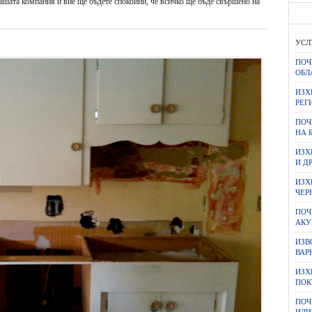
ашата компания и вие ще бъдете спокойни, че всичко ще бъде свършено на
УСЛ
ПОЧ
ОБЛ
ИЗХ
РЕГ
ПОЧ
НА 
ИЗХ
И Д
ИЗХ
ЧЕР
ПОЧ
АКУ
ИЗВ
ВАР
ИЗХ
ПОК
ПОЧ