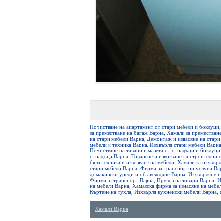
Почистване на апартамент от стари мебели и боклуци
за преместване на багаж Варна
,
Хамали за преместване
на стари мебели Варна
,
Демонтаж и изнасяне на стари
мебели и техника Варна
,
Изхвърля стари мебели Варна
Почистване на тавани и мазета от отпадъци и боклуци
отпадъци Варна
,
Товарене и извозване на строителни
бяла техника и извозване на мебели
,
Хамали за изхвърл
стари мебели Варна
,
Фирма за транспортни услуги Ва
домакински уреди и обзавеждане Варна
,
Изхвърляне н
Фирма за транспорт Варна
,
Превоз на товари Варна
,
И
на мебели Варна
,
Хамалска фирма за изнасяне на мебе
Къртене на тухла
,
Изхвърля кухненски мебели Варна
,
Хамали Варна