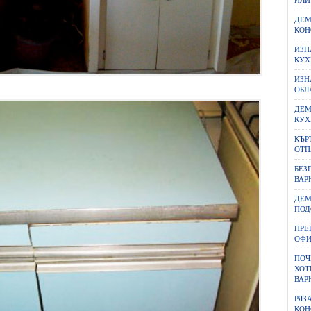
ИЛИ
ДЕМ
КОН
ИЗН
КУХ
ИЗН
ОБЛ
ДЕМ
КУХ
КЪР
ОТП
БЕЗ
ВАР
ДЕМ
ПОД
ПРЕ
ОФИ
ПОЧ
ХОТ
ВАР
РЯЗ
КОН