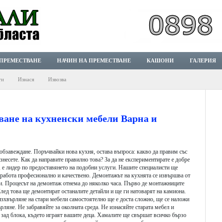
ПРЕМЕСТВАНЕ
НАЧИН НА ПРЕМЕСТВАНЕ
КАШОНИ
ГАЛЕРИЯ
ти
Изнася
Извозва
ване на кухненски мебели Варна и
о обзавеждане. Поръчвайки нова кухня, остава въпроса: какво да правим със
знесете. Как да направите правилно това? За да не експериментирате е добре
, е лидер по предоставянето на подобни услуги. Нашите специалисти ще
 работа професионално и качествено. Демонтажът на кухнята се извършва от
и. Процесът на демонтаж отнема до няколко часа. Първо де монтажниците
лед това ще демонтират останалите детайли и ще ги натоварят на камиона.
изхвърляне на стари мебели самостоятелно ще е доста сложно, ще се наложи
рляне. Не забравяйте за околната среда. Не изнасяйте старата мебел и
, зад блока, където играят вашите деца. Хамалите ще свършат всичко бързо