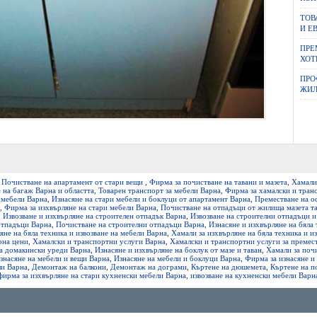
ТОВ
И Е
ПРЕ
ХОТ
ПРО
ЖИЛ
,
Почистване на апартамент от стари вещи
,
Фирма за почистване на тавани и мазета
,
Хамали 
 на багаж Варна и областта
,
Товарен транспорт за мебели Варна
,
Фирма за хамалски и тран
 мебели Варна
,
Изнасяне на стари мебели и боклуци от апартамент Варна
,
Преместване на о
,
Фирма за изхвърляне на стари мебели Варна
,
Почистване на отпадъци от жилища мазета т
,
Извозване и изхвърляне на строителен отпадък Варна
,
Извозване на строителни отпадъци и
 отпадъци Варна
,
Почистване на строителни отпадъци Варна
,
Изнасяне и изхвърляне на бяла
яне на бяла техника и извозване на мебели Варна
,
Хамали за изхвърляне на бяла техника и и
рна цени
,
Хамалски и транспортни услуги Варна
,
Хамалски и транспортни услуги за премес
а домакински уреди Варна
,
Изнасяне и изхвърляне на боклук от мазе и таван
,
Хамали за почи
знасяне на мебели и вещи Варна
,
Изнасяне на мебели и боклуци Варна
,
Фирма за изнасяне и
ли Варна
,
Демонтаж на балкони
,
Демонтаж на дограми
,
Къртене на дюшемета
,
Къртене на п
фирма за изхвърляне на стари кухненски мебели Варна
,
извозване на кухненски мебели Варн