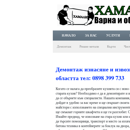
НАЧАЛО
ЗА НАС
УСЛУГИ
Демонтаж
Рязане метали
Кърти
Чис
Демонтаж изнасяне и извоз
областта тел: 0898 399 733
Когато се налага да преобразите кухнята си с нов
старата кухня? Необходимо е да я демонтирате и и
да се обърнете към специалисти. Нашата компания
дойдат в удобно за вас време и ще свършат своята
майстори с използването на специални инструмент
ще смъкнат горните шкафчета и ще ги разглобят. С
Имайте предвид, че извозване на стара кухня или 
да търсите помощници, транспорт и място за изхвъ
битова техника в контейнерите за боклук на двора