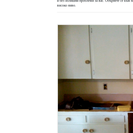
и без излишни проблеми за вас. Обърнете се към н
високо ниво.