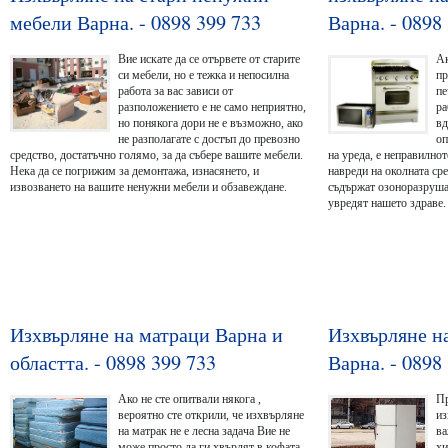
мебели Варна. - 0898 399 733
Варна. - 0898
Вие искате да се отървете от старите
Ак
си мебели, но е тежка и непосилна
пр
работа за вас зависи от
пе
разположението е не само неприятно,
ра
но понякога дори не е възможно, ако
вд
не разполагате с достъп до превозно
оп
средство, достатъчно голямо, за да събере вашите мебели.
на уреда, е неправилно
Нека да се погрижим за демонтажа, изнасянето, и
навреди на околната ср
извозването на вашите ненужни мебели и обзавеждане.
съдържат озоноразруша
увредят нашето здраве. 
Изхвърляне на матраци Варна и
Изхвърляне н
областта. - 0898 399 733
Варна. - 0898
Ако не сте опитвали някога ,
Пр
вероятно сте открили, че изхвърляне
из
на матрак не е лесна задача Вие не
ва
може просто да ги хвърлят в кофата
хи