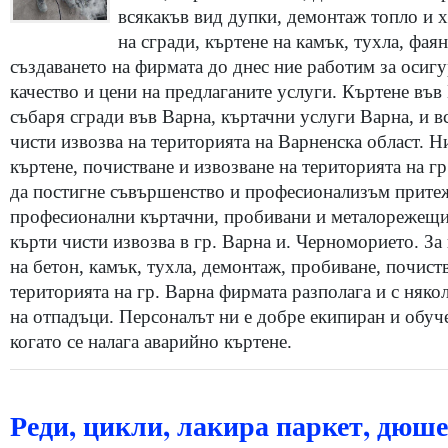
всякакъв вид дупки, демонтаж топло и 
на сгради, къртене на камък, тухла, фаян
създаването на фирмата до днес ние работим за осиг
качество и цени на предлаганите услуги. Къртене във
събаря сгради във Варна, къртачни услуги Варна, и в
чисти извозва на територията на Варненска област. Н
къртене, почистване и извозване на територията на гр
да постигне съвършенство и професионализъм притеж
професионални къртачни, пробивани и металорежещ
кърти чисти извозва в гр. Варна и. Черноморието. З
на бетон, камък, тухла, демонтаж, пробиване, почист
територията на гр. Варна фирмата разполага и с няко
на отпадъци. Персоналът ни е добре екипиран и обуче
когато се налага аварийно къртене.
Реди, цикли, лакира паркет, дюше