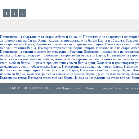
1
2
3
Почистване на апартамент от стари мебели и боклуци
,
Почистване на апартамент от стари 
за преместване на багаж Варна
,
Хамали за преместване на багаж Варна и областта
,
Товарен 
на стари мебели Варна
,
Демонтаж и изнасяне на стари мебели Варна
,
Изнасяне на стари ме
мебели и техника Варна
,
Изхвърля стари мебели Варна
,
Фирма за изхвърляне на стари мебе
Почистване на тавани и мазета от отпадъци и боклуци
,
Извозване и изхвърляне на строител
отпадъци Варна
,
Товарене и извозване на строителни отпадъци Варна
,
Почистване на строи
бяла техника и извозване на мебели
,
Хамали за изхвърляне на бяла техника и извозване на м
стари мебели Варна
,
Фирма за транспортни услуги Варна цени
,
Хамалски и транспортни ус
домакински уреди и обзавеждане Варна
,
Изхвърляне на домакински уреди Варна
,
Изнасяне 
Фирма за транспорт Варна
,
Превоз на товари Варна
,
Изнасяне на мебели и вещи Варна
,
Изн
на мебели Варна
,
Хамалска фирма за изнасяне на мебели Варна
,
Демонтаж на балкони
,
Демо
Къртене на тухла
,
Изхвърля стари мебели Варна
,
фирма за изхвърляне на стари мебели Варн
КЪРТИ ЧИСТИ ИЗВОЗВА
Уеб Директория
Центо
Гласувайте за този сайт в