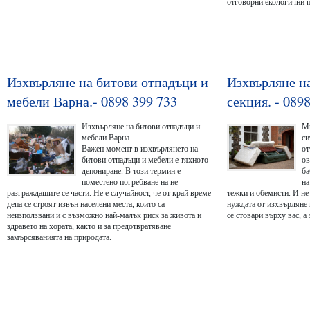
отговорни екологични п
Изхвърляне на битови отпадъци и
Изхвърляне н
мебели Варна.- 0898 399 733
секция. - 089
Изхвърляне на битови отпадъци и
Мн
мебели Варна.
си
Важен момент в изхвърлянето на
от
битови отпадъци и мебели е тяхното
ов
депониране. В този термин е
ба
поместено погребване на не
на
разграждащите се части. Не е случайност, че от край време
тежки и обемисти. И не
депа се строят извън населени места, които са
нуждата от изхвърляне 
неизползвани и с възможно най-малък риск за живота и
се стовари върху вас, а
здравето на хората, както и за предотвратяване
замърсяванията на природата.