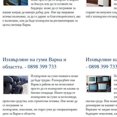
за боклук или да ги оставите на
на
бордюра. може да се погрижим за
по
вашия матрак да намери добър дом. Ние ще направим
старият ви ненужен хла
всичко възможно, за да го дарим за благотворителност, ако
той е изхвърлен отгово
е възможно, или да бъде изхвърлен на регламентирано за
целта сметище Варна.
Изхвърляне на гуми Варна и
Изхвърляне н
областта. - 0898 399 733
- 0898 399 73
Изхвърляне на гуми понякога може
По
да бъде трудно. Разпоредбите във
ел
Варна и района не ви позволяват
хи
просто да ги изхвърлите на казана за
ол
битови отпадъци. Имате нужда от
из
изхвърляне на гуми за велосипеди,
ув
превозни средства, или строителна техника. Ние може да
околна среда. Ние може
се погрижим за
депониране на вашият н
изхвърляне, извозване, на стари гуми до специализирано
Вярваме че заедно мож
депо за Варна и областта.
бъдещите поколения, ка