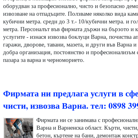
оборудван за професионално, чисто и безопасно демо
извозване на отпадъците. Ползваме няколко вида камио
кубични метра. средн до 3 т.- 10/кубични метра. и го
метра. Персоналът във фирмата държи на бързото и к
услугите - изнася извозва боклуци Варна, почиства а
гаражи, дворове, тавани, мазета, и други във Варна и
добра организация, постоянство и професионализъм 
пазара за варна и черноморието.
Фирмата ни предлага услуги в сфе
чисти, извозва Варна. тел: 0898 39
Фирмата ни се занимава с професионални
Варна и Варненска област. Кърти, чисти,
бетон, къртене на бани, демонтаж конст