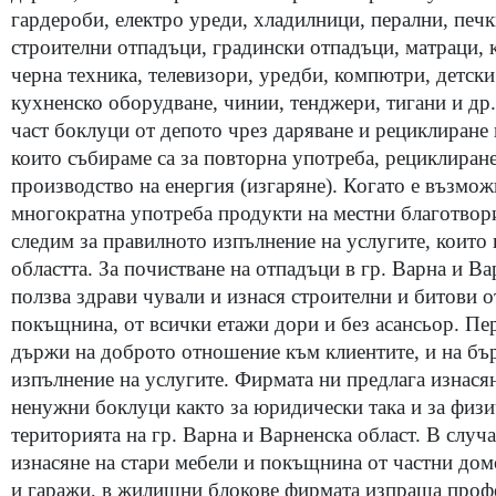
гардероби, електро уреди, хладилници, перални, печк
строителни отпадъци, градински отпадъци, матраци, 
черна техника, телевизори, уредби, компютри, детски
кухненско оборудване, чинии, тенджери, тигани и др
част боклуци от депото чрез даряване и рециклиране
които събираме са за повторна употреба, рециклиране
производство на енергия (изгаряне). Когато е възмож
многократна употреба продукти на местни благотвор
следим за правилното изпълнение на услугите, които 
областта. За почистване на отпадъци в гр. Варна и В
ползва здрави чували и изнася строителни и битови 
покъщнина, от всички етажи дори и без асансьор. Пе
държи на доброто отношение към клиентите, и на бър
изпълнение на услугите. Фирмата ни предлага изнасян
ненужни боклуци както за юридически така и за физи
територията на гр. Варна и Варненска област. В случаи
изнасяне на стари мебели и покъщнина от частни дом
и гаражи, в жилищни блокове фирмата изпраща проф