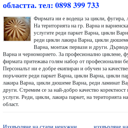
областта. тел: 0898 399 733
Фирмата ни е водеща за цикли, фугира, 
На територията на гр. Варна и варненск
услугите реди паркет Варна, цикли Варн
реди цикли лакира Варна, цикли дюшеме
Варна, монтаж первази и други. Дърводе
Варна и черноморието. За професионално циклене, фу
фирмата притежава голям набор от професионални б
Персоналът ни е добре екипиран и обучен за качеств
поръчките реди паркет Варна, цикли Варна, цикли па
лакира Варна, цикли дюшеме Варна, реди ламинат Вар
други. Стремим се за най-добро качество коректност 
услуги. Реди, цикли, лакира паркет, на територията н
област.
Изхвърляне на стари ненужни
изхвърляне на