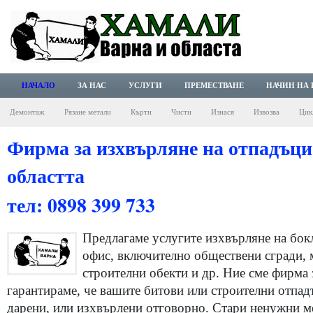
НАЧАЛО
ЗА НАС
УСЛУГИ
ПРЕМЕСТВАНЕ
НАЧИН НА
Демонтаж
Рязане метали
Кърти
Чисти
Изнася
Извозва
Цик
Фирма за изхвърляне на отпадъци
областта
тел: 0898 399 733
Предлагаме услугите изхвърляне на бок
офис, включително обществени сгради, м
строителни обекти и др. Ние сме фирма 
гарантираме, че вашите битови или строителни отпад
дарени, или изхвърлени отговорно. Стари ненужни ме